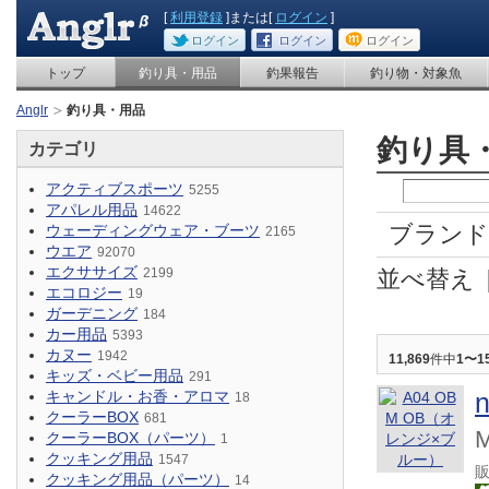
[
利用登録
]または[
ログイン
]
ログイン
ログイン
ログイン
トップ
釣り具・用品
釣果報告
釣り物・対象魚
Anglr
釣り具・用品
釣り具
カテゴリ
アクティブスポーツ
5255
アパレル用品
14622
ブランド
ウェーディングウェア・ブーツ
2165
ウエア
92070
エクササイズ
2199
並べ替え
エコロジー
19
ガーデニング
184
カー用品
5393
カヌー
1942
11,869
件中
1〜1
キッズ・ベビー用品
291
キャンドル・お香・アロマ
18
クーラーBOX
681
クーラーBOX（パーツ）
1
クッキング用品
1547
クッキング用品（パーツ）
14