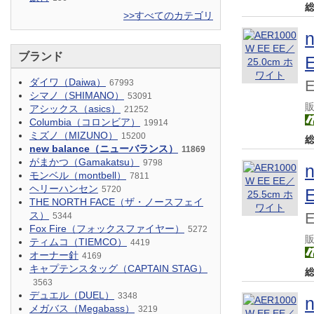
>>すべてのカテゴリ
ブランド
ダイワ（Daiwa）
67993
シマノ（SHIMANO）
53091
アシックス（asics）
21252
Columbia（コロンビア）
19914
ミズノ（MIZUNO）
15200
new balance（ニューバランス）
11869
がまかつ（Gamakatsu）
9798
モンベル（montbell）
7811
ヘリーハンセン
5720
THE NORTH FACE（ザ・ノースフェイ
ス）
5344
Fox Fire（フォックスファイヤー）
5272
ティムコ（TIEMCO）
4419
オーナー針
4169
キャプテンスタッグ（CAPTAIN STAG）
3563
デュエル（DUEL）
3348
メガバス（Megabass）
3219