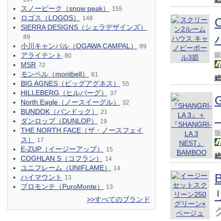
スノーピーク（snow peak）
155
ロゴス（LOGOS）
148
SIERRA DESIGNS（シェラデザインズ）
89
小川キャンパル（OGAWA CAMPAL）
89
アライテント
80
MSR
72
モンベル（montbell）
61
BIG AGNES（ビッグアグネス）
55
HILLEBERG（ヒルバーグ）
37
North Eagle（ノースイーグル）
32
BUNDOK（バンドック）
21
ダンロップ（DUNLOP）
19
THE NORTH FACE（ザ・ノースフェイ
ス）
17
E-ZUP（イージーアップ）
15
COGHLAN S（コフラン）
14
ユニフレーム（UNIFLAME）
14
ハイマウント
13
プロモンテ（PuroMonte）
13
>>すべてのブランド