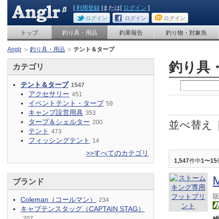
[
利用登録
]または[
ログイン
]
ログイン
ログイン
ログイン
トップ
釣り具・用品
釣果報告
釣り物・対象魚
Anglr
釣り具・用品
テント＆タープ
釣り具
カテゴリ
テント＆タープ
1547
アクセサリー
451
イベントテント・タープ
59
キャンプ設営用具
353
タープ＆シェルター
200
並べ替え
テント
473
フィッシングテント
14
>>すべてのカテゴリ
1,547
件中
1〜15
ブランド
Coleman（コールマン）
234
キャプテンスタッグ（CAPTAIN STAG）
207