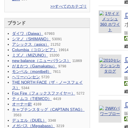
>>すべてのカテゴリ
ブランド
ダイワ（Daiwa）
67993
シマノ（SHIMANO）
53091
アシックス（asics）
21252
Columbia（コロンビア）
19914
ミズノ（MIZUNO）
15200
new balance（ニューバランス）
11869
がまかつ（Gamakatsu）
9798
モンベル（montbell）
7811
ヘリーハンセン
5720
THE NORTH FACE（ザ・ノースフェイ
ス）
5344
Fox Fire（フォックスファイヤー）
5272
ティムコ（TIEMCO）
4419
オーナー針
4169
キャプテンスタッグ（CAPTAIN STAG）
3563
デュエル（DUEL）
3348
メガバス（Megabass）
3219