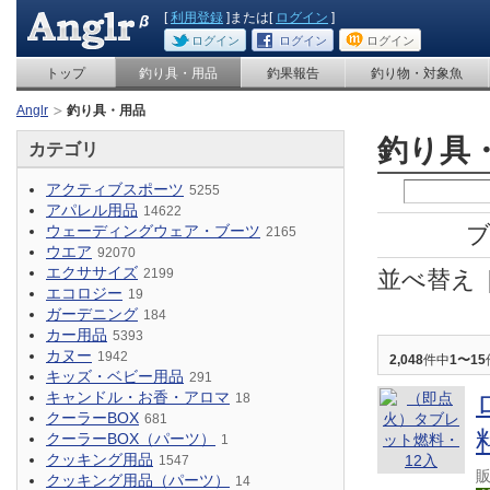
[
利用登録
]または[
ログイン
]
ログイン
ログイン
ログイン
トップ
釣り具・用品
釣果報告
釣り物・対象魚
Anglr
釣り具・用品
釣り具
カテゴリ
アクティブスポーツ
5255
アパレル用品
14622
ウェーディングウェア・ブーツ
2165
ウエア
92070
エクササイズ
2199
並べ替え
エコロジー
19
ガーデニング
184
カー用品
5393
カヌー
1942
2,048
件中
1〜15
キッズ・ベビー用品
291
キャンドル・お香・アロマ
18
クーラーBOX
681
クーラーBOX（パーツ）
1
クッキング用品
1547
クッキング用品（パーツ）
14