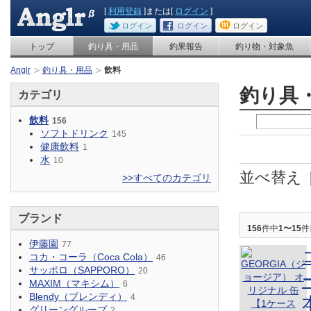
[
利用登録
]または[
ログイン
]
ログイン
ログイン
ログイン
トップ
釣り具・用品
釣果報告
釣り物・対象魚
Anglr
釣り具・用品
飲料
釣り具
カテゴリ
飲料
156
ソフトドリンク
145
健康飲料
1
水
10
並べ替え
>>すべてのカテゴリ
ブランド
156
件中
1〜15
件
伊藤園
77
コカ・コーラ（Coca Cola）
46
サッポロ（SAPPORO）
20
MAXIM（マキシム）
6
Blendy（ブレンディ）
4
グリーングループ
2