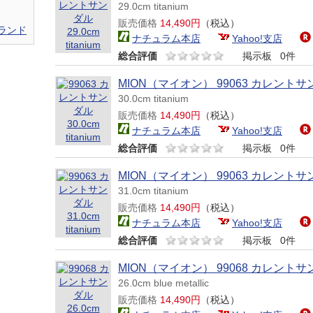
29.0cm titanium
販売価格
14,490円
（税込）
ランド
ナチュラム本店
Yahoo!支店
総合評価
掲示板
0件
MION（マイオン） 99063 カレント
30.0cm titanium
販売価格
14,490円
（税込）
ナチュラム本店
Yahoo!支店
総合評価
掲示板
0件
MION（マイオン） 99063 カレント
31.0cm titanium
販売価格
14,490円
（税込）
ナチュラム本店
Yahoo!支店
総合評価
掲示板
0件
MION（マイオン） 99068 カレント
26.0cm blue metallic
販売価格
14,490円
（税込）