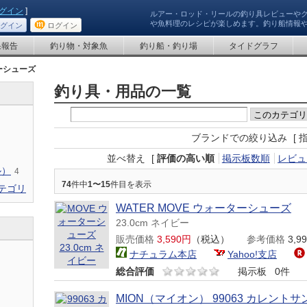
グイン
]
ルアー・ロッド・リールの釣り具レビューや
や魚料理のレシピが楽しめます。釣り船情報
グイン
ログイン
果報告
釣り物・対象魚
釣り船・釣り場
タイドグラフ
ーシューズ
釣り具・用品の一覧
ブランドでの絞り込み
[ 
並べ替え
[
評価の高い順
掲示板数順
レビュ
ル）
4
74
件中
1〜15
件目を表示
テゴリ
WATER MOVE ウォーターシューズ
23.0cm ネイビー
販売価格
3,590円
（税込）
参考価格
3,
ナチュラム本店
Yahoo!支店
総合評価
掲示板
0件
MION（マイオン） 99063 カレント