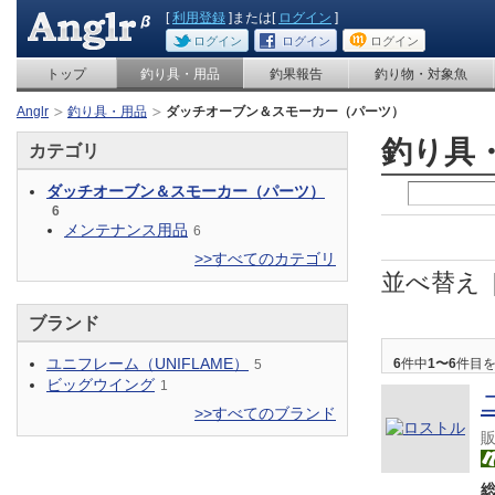
[
利用登録
]または[
ログイン
]
ログイン
ログイン
ログイン
トップ
釣り具・用品
釣果報告
釣り物・対象魚
Anglr
釣り具・用品
ダッチオーブン＆スモーカー（パーツ）
釣り具
カテゴリ
ダッチオーブン＆スモーカー（パーツ）
6
メンテナンス用品
6
>>すべてのカテゴリ
並べ替え
ブランド
ユニフレーム（UNIFLAME）
6
件中
1〜6
件目
5
ビッグウイング
1
>>すべてのブランド