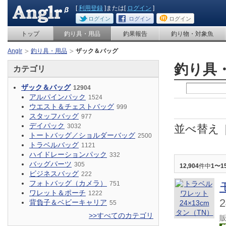
[
利用登録
]または[
ログイン
]
ログイン
ログイン
ログイン
トップ
釣り具・用品
釣果報告
釣り物・対象魚
Anglr
釣り具・用品
ザック＆バッグ
釣り具
カテゴリ
ザック＆バッグ
12904
アルパインパック
1524
ウエスト＆チェストバッグ
999
スタッフバッグ
977
デイパック
3032
並べ替え
トートバッグ／ショルダーバッグ
2500
トラベルバッグ
1121
ハイドレーションパック
332
バッグパーツ
305
12,904
件中
1〜1
ビジネスバッグ
222
フォトバッグ（カメラ）
751
ワレット＆ポーチ
1222
背負子＆ベビーキャリア
55
>>すべてのカテゴリ