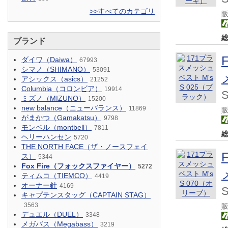
>>すべてのカテゴリ
ブランド
ダイワ（Daiwa）
67993
シマノ（SHIMANO）
53091
アシックス（asics）
21252
Columbia（コロンビア）
19914
ミズノ（MIZUNO）
15200
new balance（ニューバランス）
11869
がまかつ（Gamakatsu）
9798
モンベル（montbell）
7811
ヘリーハンセン
5720
THE NORTH FACE（ザ・ノースフェイ
ス）
5344
Fox Fire（フォックスファイヤー）
5272
ティムコ（TIEMCO）
4419
オーナー針
4169
キャプテンスタッグ（CAPTAIN STAG）
3563
デュエル（DUEL）
3348
メガバス（Megabass）
3219