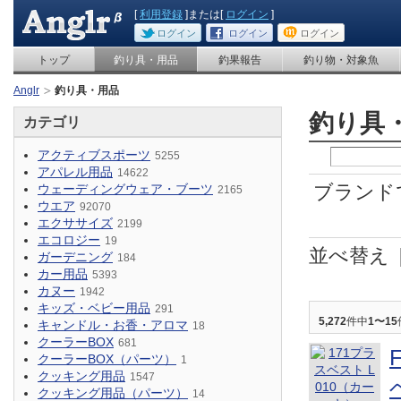
[
利用登録
]または[
ログイン
]
ログイン
ログイン
ログイン
トップ
釣り具・用品
釣果報告
釣り物・対象魚
Anglr
釣り具・用品
釣り具
カテゴリ
アクティブスポーツ
5255
アパレル用品
14622
ブランド
ウェーディングウェア・ブーツ
2165
ウエア
92070
エクササイズ
2199
エコロジー
19
並べ替え
ガーデニング
184
カー用品
5393
カヌー
1942
キッズ・ベビー用品
291
5,272
件中
1〜15
キャンドル・お香・アロマ
18
クーラーBOX
681
クーラーBOX（パーツ）
1
クッキング用品
1547
クッキング用品（パーツ）
14