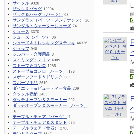
サイクル
9328
ザック＆バッグ
12904
ザック＆バッグ（パーツ）
68
サングラス（パーツ・メンテナンス）
20
サンダル・ウォーターシューズ
74
シューズ
3370
シューズ（パーツ）
36
シューズ＆トレッキングステッキ
46326
シュラフ
940
シルバー・介護用品
3
スイミング・マリン
4985
ストーブ＆コンロ
1285
ストーブ＆コンロ（パーツ）
173
スポーツフード＆ドリンク
385
スポーツ用品
2610
ダイエット＆ビューティー食品
209
タックル収納
1465
ダッチオーブン＆スモーカー
392
ダッチオーブン＆スモーカー（パーツ）
6
テーブル・チェア（パーツ）
7
テーブル・チェア＆スタンド
675
テーブルウェア（食器）
2708
テント＆タープ