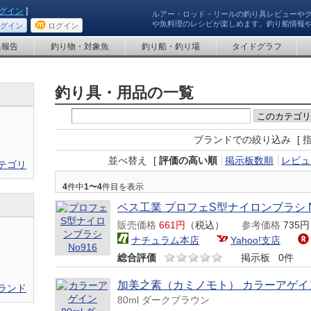
グイン
]
ルアー・ロッド・リールの釣り具レビューや
や魚料理のレシピが楽しめます。釣り船情報
グイン
ログイン
果報告
釣り物・対象魚
釣り船・釣り場
タイドグラフ
釣り具・用品の一覧
ブランドでの絞り込み
[ 
並べ替え
[
評価の高い順
掲示板数順
レビュ
テゴリ
4
件中
1〜4
件目を表示
ベス工業 プロフェS型ナイロンブラシ N
販売価格
661円
（税込）
参考価格
735
ナチュラム本店
Yahoo!支店
総合評価
掲示板
0件
加美之素（カミノモト） カラーアゲイ
ランド
80ml ダークブラウン