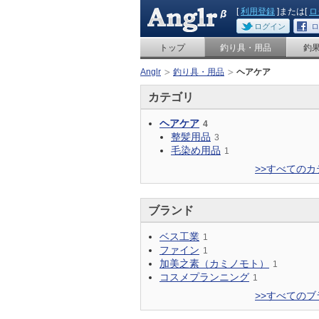
[
利用登録
]または[
ロ
ログイン
ロ
トップ
釣り具・用品
釣
Anglr
釣り具・用品
ヘアケア
カテゴリ
ヘアケア
4
整髪用品
3
毛染め用品
1
>>すべてのカ
ブランド
ベス工業
1
ファイン
1
加美之素（カミノモト）
1
コスメプランニング
1
>>すべてのブ