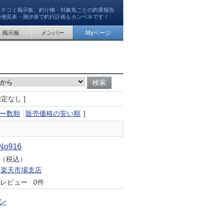
クチコミ掲示板、釣り物・対象魚ごとの釣果報告
や潮見表・潮汐表で釣行計画もカンペキです！
掲示板
メンバー
Myページ
指定なし ]
ー数順
販売価格の安い順
]
o916
円（税込）
楽天市場支店
レビュー
0件
ン