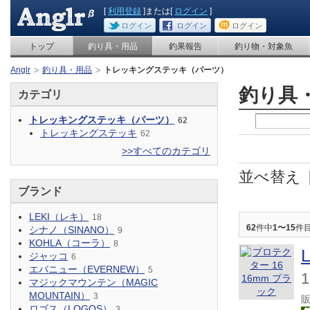
[
利用登録
]または[
ログイン
]
ログイン
ログイン
ログイン
トップ
釣り具・用品
釣果報告
釣り物・対象魚
Anglr
釣り具・用品
トレッキングステッキ（パーツ）
釣り具
カテゴリ
トレッキングステッキ（パーツ）
62
トレッキングステッキ
62
>>すべてのカテゴリ
並べ替え
ブランド
LEKI（レキ）
18
62
件中
1〜15
件
シナノ（SINANO）
9
KOHLA（コーラ）
8
ジャッコ
6
エバニュー（EVERNEW）
5
マジックマウンテン（MAGIC
MOUNTAIN）
3
ロゴス（LOGOS）
3