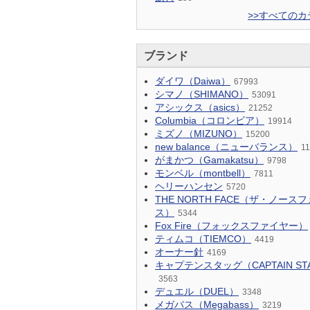
>>すべてのカ
ブランド
ダイワ（Daiwa）
67993
シマノ（SHIMANO）
53091
アシックス（asics）
21252
Columbia（コロンビア）
19914
ミズノ（MIZUNO）
15200
new balance（ニューバランス）
1
がまかつ（Gamakatsu）
9798
モンベル（montbell）
7811
ヘリーハンセン
5720
THE NORTH FACE（ザ・ノース
ス）
5344
Fox Fire（フォックスファイヤー）
ティムコ（TIEMCO）
4419
オーナー針
4169
キャプテンスタッグ（CAPTAIN ST
3563
デュエル（DUEL）
3348
メガバス（Megabass）
3219