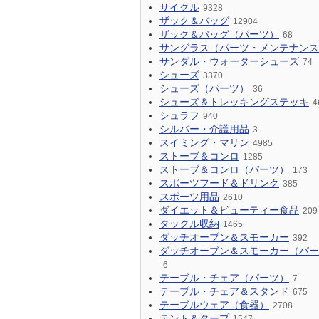
サイクル
9328
ザック＆バッグ
12904
ザック＆バッグ（パーツ）
68
サングラス（パーツ・メンテナンス
サンダル・ウォーターシューズ
74
シューズ
3370
シューズ（パーツ）
36
シューズ＆トレッキングステッキ
4
シュラフ
940
シルバー・介護用品
3
スイミング・マリン
4985
ストーブ＆コンロ
1285
ストーブ＆コンロ（パーツ）
173
スポーツフード＆ドリンク
385
スポーツ用品
2610
ダイエット＆ビューティー食品
209
タックル収納
1465
ダッチオーブン＆スモーカー
392
ダッチオーブン＆スモーカー（パー
6
テーブル・チェア（パーツ）
7
テーブル・チェア＆スタンド
675
テーブルウェア（食器）
2708
テント＆タープ