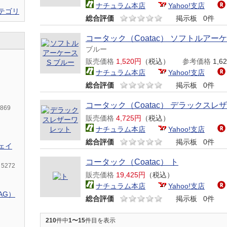
ナチュラム本店
Yahoo!支店
テゴリ
総合評価
掲示板
0件
コータック（Coatac） ソフトルアー
ブルー
販売価格
1,520円
（税込）
参考価格
1,
ナチュラム本店
Yahoo!支店
総合評価
掲示板
0件
コータック（Coatac） デラックスレ
1869
販売価格
4,725円
（税込）
ナチュラム本店
Yahoo!支店
総合評価
掲示板
0件
フェイ
コータック（Coatac） ト
5272
販売価格
19,425円
（税込）
ナチュラム本店
Yahoo!支店
AG）
総合評価
掲示板
0件
210
件中
1〜15
件目を表示