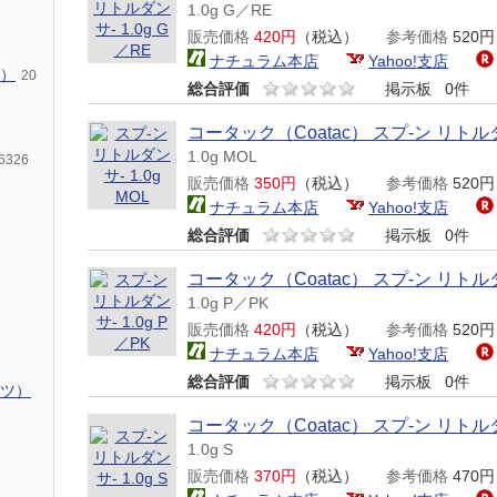
1.0g G／RE
販売価格
420円
（税込）
参考価格
520
ナチュラム本店
Yahoo!支店
）
20
総合評価
掲示板
0件
コータック（Coatac） スプ-ン リトル
1.0g MOL
6326
販売価格
350円
（税込）
参考価格
520
ナチュラム本店
Yahoo!支店
総合評価
掲示板
0件
コータック（Coatac） スプ-ン リトル
1.0g P／PK
販売価格
420円
（税込）
参考価格
520
ナチュラム本店
Yahoo!支店
総合評価
掲示板
0件
ツ）
コータック（Coatac） スプ-ン リトル
1.0g S
販売価格
370円
（税込）
参考価格
470