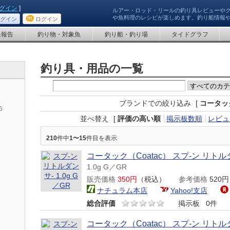
グイン
]
ルアー・ロッド・リールの釣り具レビューや
や魚料理のレシピが楽しめます。釣り船情報
グイン
ログイン
果報告
釣り物・対象魚
釣り船・釣り場
タイドグラフ
釣り具・用品の一覧
ブランドでの絞り込み
[
コータック
5
並べ替え
[
評価の高い順
掲示板数順
レビュ
210
件中
1〜15
件目を表示
コータック（Coatac） スプ-ン リトル
1.0g G／GR
販売価格
350円
（税込）
参考価格
520
ナチュラム本店
Yahoo!支店
総合評価
掲示板
0件
コータック（Coatac） スプ-ン リトル