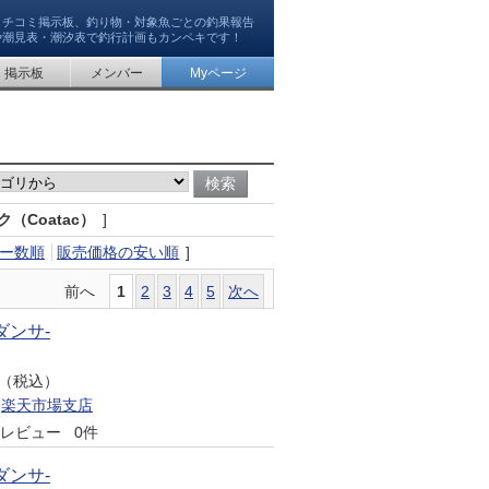
クチコミ掲示板、釣り物・対象魚ごとの釣果報告
や潮見表・潮汐表で釣行計画もカンペキです！
掲示板
メンバー
Myページ
（Coatac）
]
ー数順
販売価格の安い順
]
前へ
1
2
3
4
5
次へ
ダンサ-
円（税込）
楽天市場支店
レビュー
0件
ダンサ-