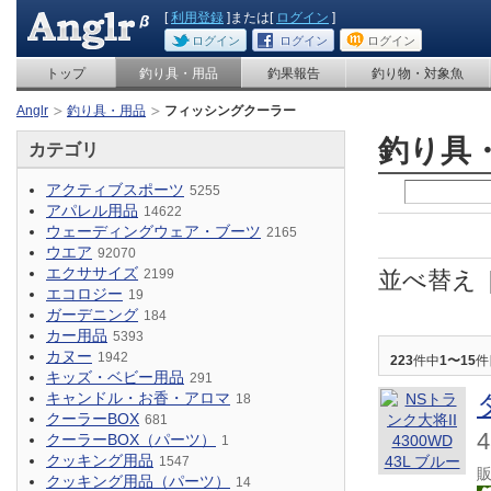
[
利用登録
]または[
ログイン
]
ログイン
ログイン
ログイン
トップ
釣り具・用品
釣果報告
釣り物・対象魚
Anglr
釣り具・用品
フィッシングクーラー
釣り具
カテゴリ
アクティブスポーツ
5255
アパレル用品
14622
ウェーディングウェア・ブーツ
2165
ウエア
92070
エクササイズ
2199
並べ替え
エコロジー
19
ガーデニング
184
カー用品
5393
カヌー
1942
223
件中
1〜15
件
キッズ・ベビー用品
291
キャンドル・お香・アロマ
18
クーラーBOX
681
クーラーBOX（パーツ）
1
クッキング用品
1547
クッキング用品（パーツ）
14