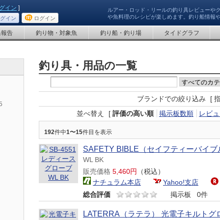
グイン
]
ルアー・ロッド・リールの釣り具レビューや
や魚料理のレシピが楽しめます。釣り船情報
グイン
ログイン
果報告
釣り物・対象魚
釣り船・釣り場
タイドグラフ
釣り具・用品の一覧
ブランドでの絞り込み
[ 
5
並べ替え
[
評価の高い順
掲示板数順
レビュ
192
件中
1〜15
件目を表示
SAFETY BIBLE（セイフティーバイブ
WL BK
販売価格
5,460円
（税込）
ナチュラム本店
Yahoo!支店
総合評価
掲示板
0件
LATERRA（ラテラ） 光電子キルトグ