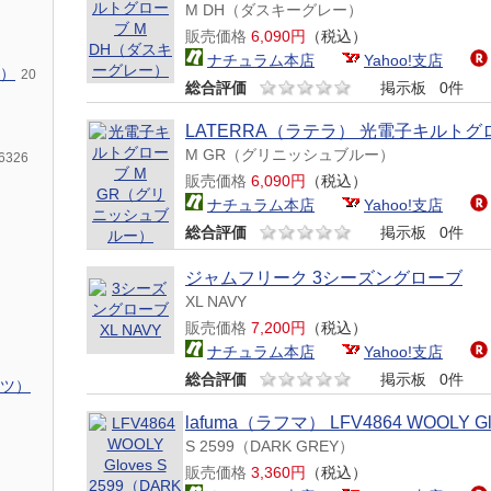
M DH（ダスキーグレー）
販売価格
6,090円
（税込）
ナチュラム本店
Yahoo!支店
）
20
総合評価
掲示板
0件
LATERRA（ラテラ） 光電子キルトグ
M GR（グリニッシュブルー）
6326
販売価格
6,090円
（税込）
ナチュラム本店
Yahoo!支店
総合評価
掲示板
0件
ジャムフリーク 3シーズングローブ
XL NAVY
販売価格
7,200円
（税込）
ナチュラム本店
Yahoo!支店
総合評価
掲示板
0件
ツ）
lafuma（ラフマ） LFV4864 WOOLY Gl
S 2599（DARK GREY）
販売価格
3,360円
（税込）