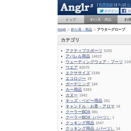
[
利用登録
]または[
ロ
ログイン
ロ
トップ
釣り具・用品
釣
Anglr
釣り具・用品
アウターグローブ
カテゴリ
アクティブスポーツ
5255
アパレル用品
14622
ウェーディングウェア・ブーツ
216
ウエア
92070
エクササイズ
2199
エコロジー
19
ガーデニング
184
カー用品
5393
カヌー
1942
キッズ・ベビー用品
291
キャンドル・お香・アロマ
18
クーラーBOX
681
クーラーBOX（パーツ）
1
クッキング用品
1547
クッキング用品（パーツ）
14