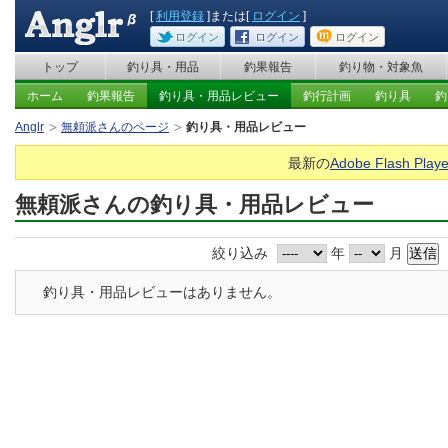
[
利用登録
]または[
ログイン
]
ログイン
ログイン
ログイン
トップ
釣り具・用品
釣果報告
釣り物・対象魚
ホーム
釣果報告
釣り具・用品レビュー
釣行計画
釣り具
釣
Anglr
無頼派さんのページ
釣り具・用品レビュー
最新の
Adobe Flash Playe
無頼派さんの釣り具・用品レビュー
絞り込み
年
月
釣り具・用品レビューはありません。