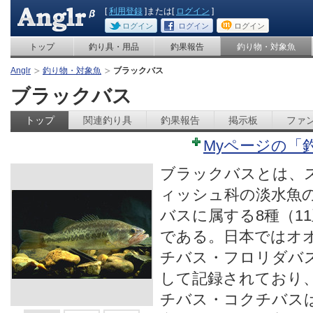
[
利用登録
]または[
ログイン
]
ログイン
ログイン
ログイン
トップ
釣り具・用品
釣果報告
釣り物・対象魚
Anglr
釣り物・対象魚
ブラックバス
ブラックバス
トップ
関連釣り具
釣果報告
掲示板
ファ
Myページの「
ブラックバスとは、
ィッシュ科の淡水魚
バスに属する8種（1
である。日本ではオ
チバス・フロリダバ
して記録されており
チバス・コクチバス