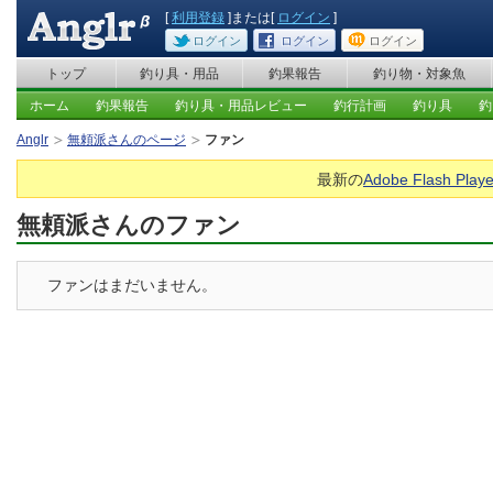
[
利用登録
]または[
ログイン
]
ログイン
ログイン
ログイン
トップ
釣り具・用品
釣果報告
釣り物・対象魚
ホーム
釣果報告
釣り具・用品レビュー
釣行計画
釣り具
釣
Anglr
無頼派さんのページ
ファン
最新の
Adobe Flash Playe
無頼派さんのファン
ファンはまだいません。