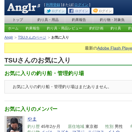
[
利用登録
]または[
ログイン
]
ログイン
ログイン
ログイン
トップ
釣り具・用品
釣果報告
釣り物・対象魚
ホーム
釣果報告
釣り具・用品レビュー
釣行計画
釣り具
釣
Anglr
TSUさんのページ
お気に入り
最新の
Adobe Flash Playe
TSUさんのお気に入り
お気に入りの釣り船・管理釣り場
お気に入りの釣り船・管理釣り場はまだありません。
お気に入りのメンバー
やま
釣り歴
45年2か月
居住地域
東京都
性別
男性