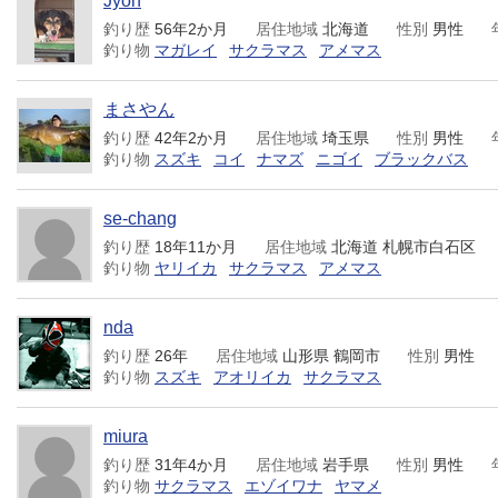
Jyoh
釣り歴
56年2か月
居住地域
北海道
性別
男性
釣り物
マガレイ
サクラマス
アメマス
まさやん
釣り歴
42年2か月
居住地域
埼玉県
性別
男性
釣り物
スズキ
コイ
ナマズ
ニゴイ
ブラックバス
se-chang
釣り歴
18年11か月
居住地域
北海道 札幌市白石区
釣り物
ヤリイカ
サクラマス
アメマス
nda
釣り歴
26年
居住地域
山形県 鶴岡市
性別
男性
釣り物
スズキ
アオリイカ
サクラマス
miura
釣り歴
31年4か月
居住地域
岩手県
性別
男性
釣り物
サクラマス
エゾイワナ
ヤマメ