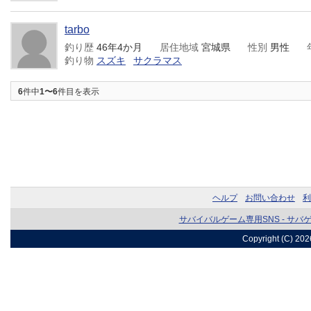
tarbo
釣り歴
46年4か月
居住地域
宮城県
性別
男性
釣り物
スズキ
サクラマス
6
件中
1〜6
件目を表示
ヘルプ
お問い合わせ
利
サバイバルゲーム専用SNS - サバ
Copyright (C) 20