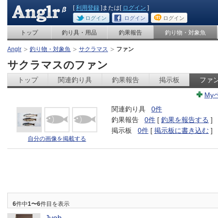
[
利用登録
]または[
ログイン
]
ログイン
ログイン
ログイン
トップ
釣り具・用品
釣果報告
釣り物・対象魚
Anglr
釣り物・対象魚
サクラマス
ファン
サクラマスのファン
トップ
関連釣り具
釣果報告
掲示板
ファ
My
関連釣り具
0件
釣果報告
0件
[
釣果を報告する
]
掲示板
0件
[
掲示板に書き込む
]
自分の画像を掲載する
6
件中
1〜6
件目を表示