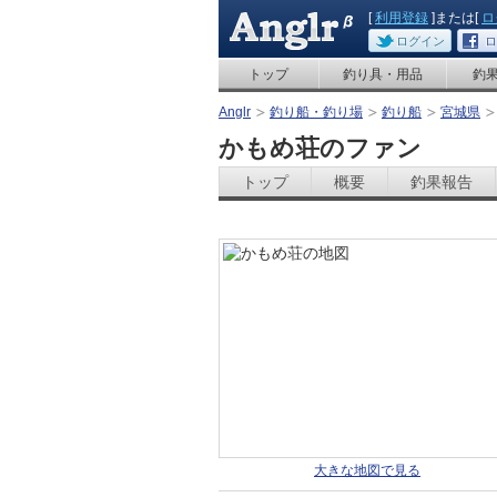
[
利用登録
]または[
ロ
ログイン
ロ
トップ
釣り具・用品
釣
Anglr
釣り船・釣り場
釣り船
宮城県
かもめ荘のファン
トップ
概要
釣果報告
大きな地図で見る