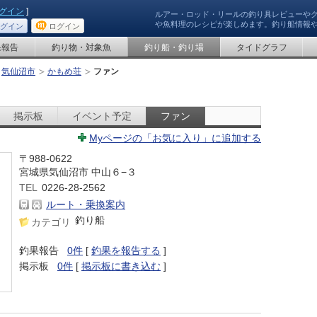
グイン
]
ルアー・ロッド・リールの釣り具レビューや
や魚料理のレシピが楽しめます。釣り船情報
グイン
ログイン
果報告
釣り物・対象魚
釣り船・釣り場
タイドグラフ
気仙沼市
かもめ荘
ファン
掲示板
イベント予定
ファン
Myページの「お気に入り」に追加する
〒988-0622
宮城県気仙沼市 中山６−３
TEL
0226-28-2562
ルート・乗換案内
釣り船
カテゴリ
釣果報告
0件
[
釣果を報告する
]
掲示板
0件
[
掲示板に書き込む
]