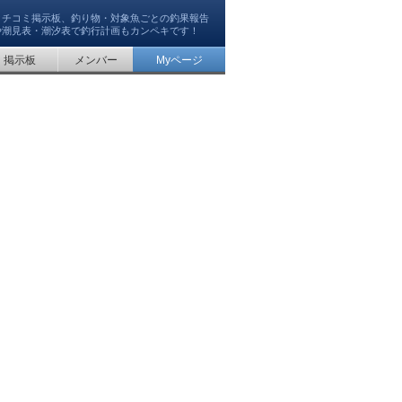
クチコミ掲示板、釣り物・対象魚ごとの釣果報告
や潮見表・潮汐表で釣行計画もカンペキです！
掲示板
メンバー
Myページ