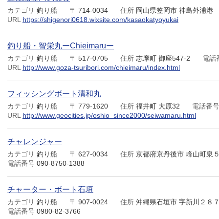
カテゴリ
釣り船
〒
714-0034
住所
岡山県笠岡市 神島外浦港
URL
https://shigenori0618.wixsite.com/kasaokatyoyukai
釣り船・智栄丸ーChieimaruー
カテゴリ
釣り船
〒
517-0705
住所
志摩町 御座547-2
電話
URL
http://www.goza-tsuribori.com/chieimaru/index.html
フィッシングボート清和丸
カテゴリ
釣り船
〒
779-1620
住所
福井町 大原32
電話番
URL
http://www.geocities.jp/oshio_since2000/seiwamaru.html
チャレンジャー
カテゴリ
釣り船
〒
627-0034
住所
京都府京丹後市 峰山町泉５
電話番号
090-8750-1388
チャーター・ボート石垣
カテゴリ
釣り船
〒
907-0024
住所
沖縄県石垣市 字新川２８７
電話番号
0980-82-3766