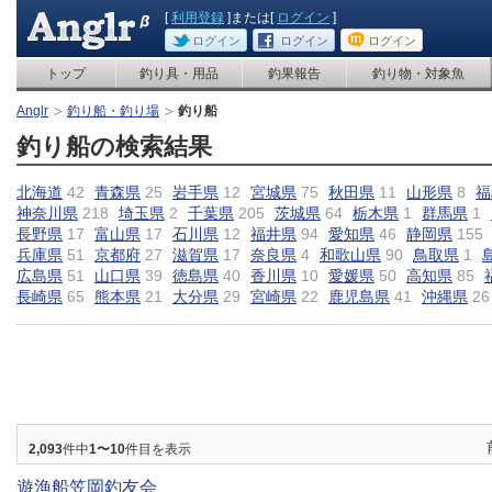
[
利用登録
]または[
ログイン
]
ログイン
ログイン
ログイン
トップ
釣り具・用品
釣果報告
釣り物・対象魚
Anglr
釣り船・釣り場
釣り船
釣り船の検索結果
北海道
42
青森県
25
岩手県
12
宮城県
75
秋田県
11
山形県
8
福
神奈川県
218
埼玉県
2
千葉県
205
茨城県
64
栃木県
1
群馬県
1
長野県
17
富山県
17
石川県
12
福井県
94
愛知県
46
静岡県
155
兵庫県
51
京都府
27
滋賀県
17
奈良県
4
和歌山県
90
鳥取県
1
広島県
51
山口県
39
徳島県
40
香川県
10
愛媛県
50
高知県
85
長崎県
65
熊本県
21
大分県
29
宮崎県
22
鹿児島県
41
沖縄県
26
2,093
件中
1〜10
件目を表示
遊漁船笠岡釣友会