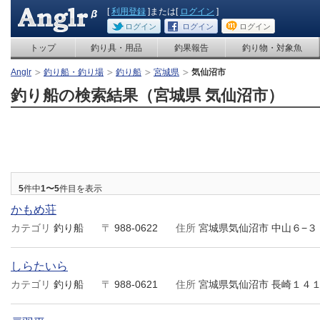
[
利用登録
]または[
ログイン
]
ログイン
ログイン
ログイン
トップ
釣り具・用品
釣果報告
釣り物・対象魚
Anglr
釣り船・釣り場
釣り船
宮城県
気仙沼市
釣り船の検索結果（宮城県 気仙沼市）
5
件中
1〜5
件目を表示
かもめ荘
カテゴリ
釣り船
〒
988-0622
住所
宮城県気仙沼市 中山６−３
しらたいら
カテゴリ
釣り船
〒
988-0621
住所
宮城県気仙沼市 長崎１４