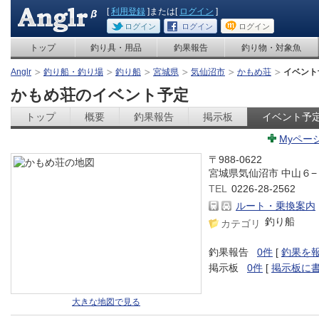
[
利用登録
]または[
ログイン
]
ログイン
ログイン
ログイン
トップ
釣り具・用品
釣果報告
釣り物・対象魚
Anglr
釣り船・釣り場
釣り船
宮城県
気仙沼市
かもめ荘
イベント
かもめ荘のイベント予定
トップ
概要
釣果報告
掲示板
イベント予
Myペー
〒988-0622
宮城県気仙沼市 中山６−
TEL
0226-28-2562
ルート・乗換案内
釣り船
カテゴリ
釣果報告
0件
[
釣果を
掲示板
0件
[
掲示板に
大きな地図で見る