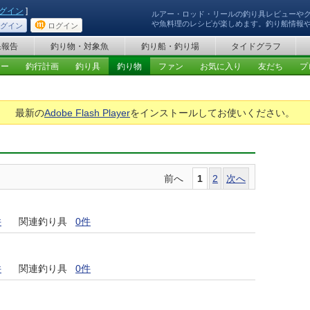
グイン
]
ルアー・ロッド・リールの釣り具レビューや
や魚料理のレシピが楽しめます。釣り船情報
グイン
ログイン
果報告
釣り物・対象魚
釣り船・釣り場
タイドグラフ
ュー
釣行計画
釣り具
釣り物
ファン
お気に入り
友だち
プ
最新の
Adobe Flash Player
をインストールしてお使いください。
前へ
1
2
次へ
件
関連釣り具
0件
件
関連釣り具
0件