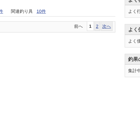
よく
件
関連釣り具
10件
前へ
1
2
次へ
よく
よく
釣果
集計