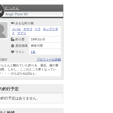
むっさん
Anglr Point
90
おもな釣り物
メバル
カサゴ
ベラ
ネンブツダ
イ
マアジ
釣り歴
18年2か月
居住地域
神奈川県
ファン
1名
己紹介
プロフィール詳細
からとんと離れていた釣りを、最近、嫁の要
再開。 しかし、ここのところ寒くなってい
で・・・ がんばらねばねぇ。
の釣行予定
の釣行予定はありません。
行く地域