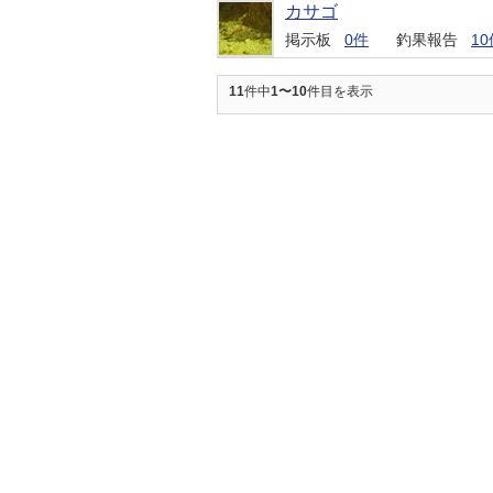
カサゴ
掲示板
0件
釣果報告
10
11
件中
1〜10
件目を表示