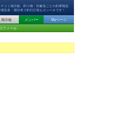
クチコミ掲示板、釣り物・対象魚ごとの釣果報告
や潮見表・潮汐表で釣行計画もカンペキです！
掲示板
メンバー
Myページ
ロフィール