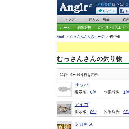
[
利用登録
]または[
ロ
ログイン
ロ
トップ
釣り具・用品
釣
ホーム
釣果報告
釣り具・用品レビ
Anglr
むっさんさんのページ
釣り物
むっさんさんの釣り物
11
件中
1〜10
件目を表示
サッパ
掲示板
0件
釣果報告
1
アイゴ
掲示板
0件
釣果報告
0
シロギス