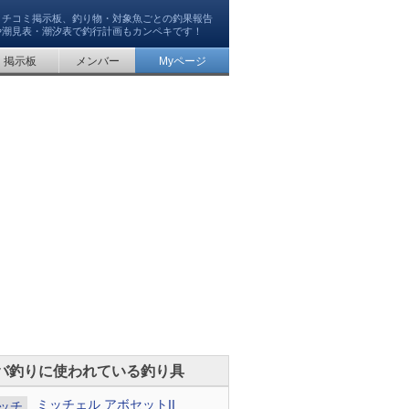
クチコミ掲示板、釣り物・対象魚ごとの釣果報告
や潮見表・潮汐表で釣行計画もカンペキです！
掲示板
メンバー
Myページ
バ釣りに使われている釣り具
ミッチェル アボセットII