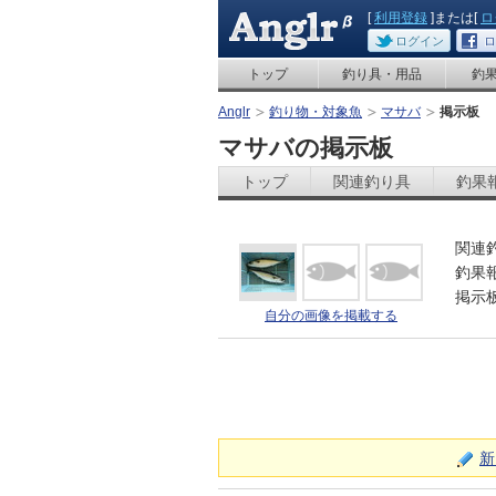
[
利用登録
]または[
ロ
ログイン
ロ
トップ
釣り具・用品
釣
Anglr
釣り物・対象魚
マサバ
掲示板
マサバの掲示板
トップ
関連釣り具
釣果
関連
釣果
掲示
自分の画像を掲載する
新