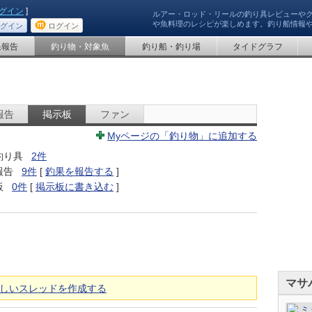
グイン
]
ルアー・ロッド・リールの釣り具レビューや
や魚料理のレシピが楽しめます。釣り船情報
グイン
ログイン
果報告
釣り物・対象魚
釣り船・釣り場
タイドグラフ
報告
掲示板
ファン
Myページの「釣り物」に追加する
釣り具
2件
報告
9件
[
釣果を報告する
]
板
0件
[
掲示板に書き込む
]
マサ
しいスレッドを作成する