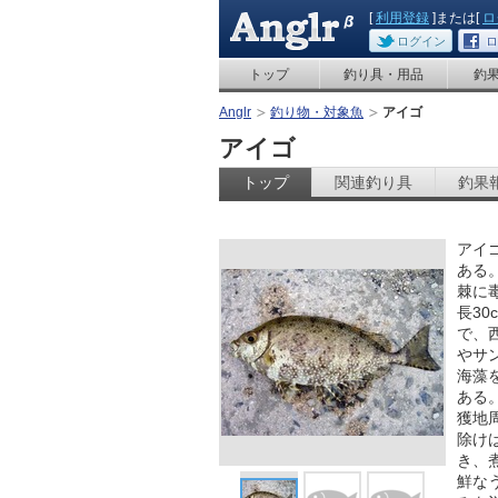
[
利用登録
]または[
ロ
ログイン
ロ
トップ
釣り具・用品
釣
Anglr
釣り物・対象魚
アイゴ
アイゴ
トップ
関連釣り具
釣果
アイ
ある
棘に
長3
で、
やサ
海藻
ある
獲地
除け
き、
鮮な