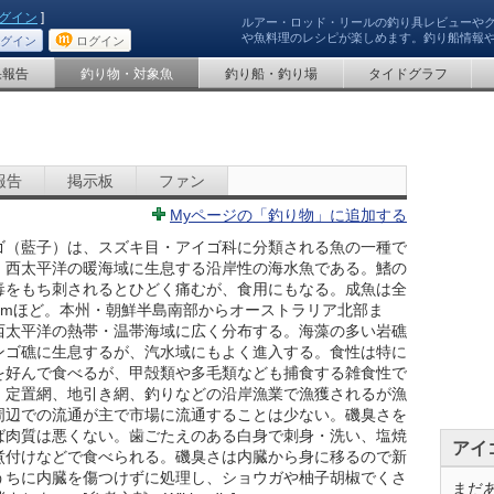
グイン
]
ルアー・ロッド・リールの釣り具レビューや
や魚料理のレシピが楽しめます。釣り船情報
グイン
ログイン
果報告
釣り物・対象魚
釣り船・釣り場
タイドグラフ
報告
掲示板
ファン
Myページの「釣り物」に追加する
ゴ（藍子）は、スズキ目・アイゴ科に分類される魚の一種で
。西太平洋の暖海域に生息する沿岸性の海水魚である。鰭の
毒をもち刺されるとひどく痛むが、食用にもなる。成魚は全
0cmほど。本州・朝鮮半島南部からオーストラリア北部ま
西太平洋の熱帯・温帯海域に広く分布する。海藻の多い岩礁
ンゴ礁に生息するが、汽水域にもよく進入する。食性は特に
を好んで食べるが、甲殻類や多毛類なども捕食する雑食性で
。定置網、地引き網、釣りなどの沿岸漁業で漁獲されるが漁
周辺での流通が主で市場に流通することは少ない。磯臭さを
ば肉質は悪くない。歯ごたえのある白身で刺身・洗い、塩焼
アイ
煮付けなどで食べられる。磯臭さは内臓から身に移るので新
うちに内臓を傷つけずに処理し、ショウガや柚子胡椒でくさ
まだ