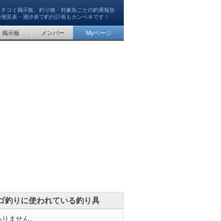
クチコミ掲示板、釣り物・対象魚ごとの釣果報告
や潮見表・潮汐表で釣行計画もカンペキです！
掲示板
メンバー
Myページ
ゴ釣りに使われている釣り具
ありません。