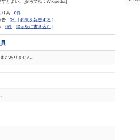
すとよい。[参考文献：Wikipedia]
釣り具
0件
報告
0件
[
釣果を報告する
]
板
0件
[
掲示板に書き込む
]
り具
はまだありません。
ん。