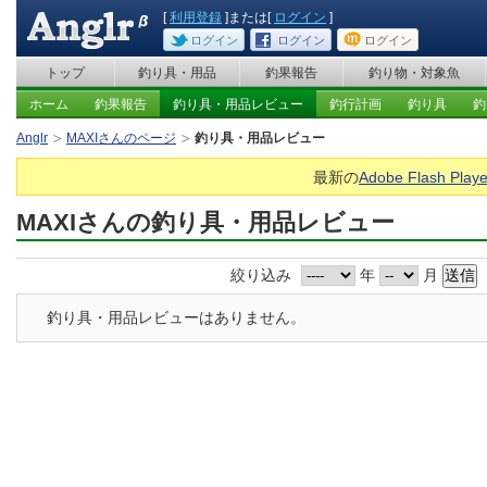
[
利用登録
]または[
ログイン
]
ログイン
ログイン
ログイン
トップ
釣り具・用品
釣果報告
釣り物・対象魚
ホーム
釣果報告
釣り具・用品レビュー
釣行計画
釣り具
釣
Anglr
MAXIさんのページ
釣り具・用品レビュー
最新の
Adobe Flash Playe
MAXIさんの釣り具・用品レビュー
絞り込み
年
月
釣り具・用品レビューはありません。