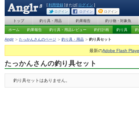
[
利用登録
]または[
ログイン
]
ログイン
ログイン
ログイン
トップ
釣り具・用品
釣果報告
釣り物・対象魚
ホーム
釣果報告
釣り具・用品レビュー
釣行計画
釣り具
釣
Anglr
たっかんさんのページ
釣り具・用品
釣り具セット
最新の
Adobe Flash Playe
たっかんさんの釣り具セット
釣り具セットはありません。