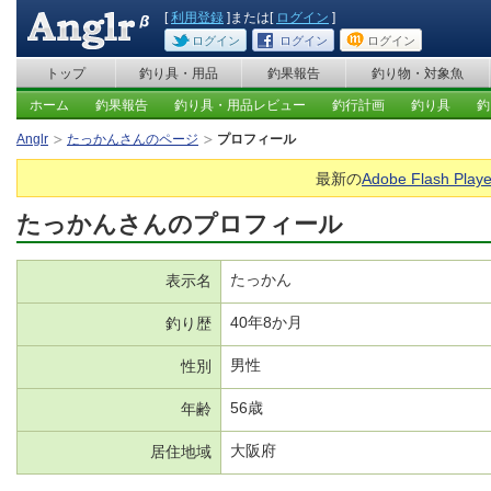
[
利用登録
]または[
ログイン
]
ログイン
ログイン
ログイン
トップ
釣り具・用品
釣果報告
釣り物・対象魚
ホーム
釣果報告
釣り具・用品レビュー
釣行計画
釣り具
釣
Anglr
たっかんさんのページ
プロフィール
最新の
Adobe Flash Playe
たっかんさんのプロフィール
たっかん
表示名
40年8か月
釣り歴
男性
性別
56歳
年齢
大阪府
居住地域