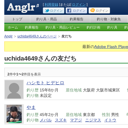
[
利用登録
]または[
ログイン
]
ログイン
ログイン
ログイン
トップ
釣り具・用品
釣果報告
釣り物・対象魚
ホーム
釣果報告
釣り具・用品レビュー
釣行計画
釣り具
釣
Anglr
uchida4649さんのページ
友だち
最新の
Adobe Flash Playe
uchida4649さんの友だち
2
件中
1〜2
件目を表示
ハシモト ヒデヒロ
釣り歴
15年8か月
居住地域
大阪府 大阪市城東区
釣り物
未設定
やま
釣り歴
45年2か月
居住地域
東京都
性別
男性
釣り物
メバル
スズキ
マアジ
ニジマス
イトウ