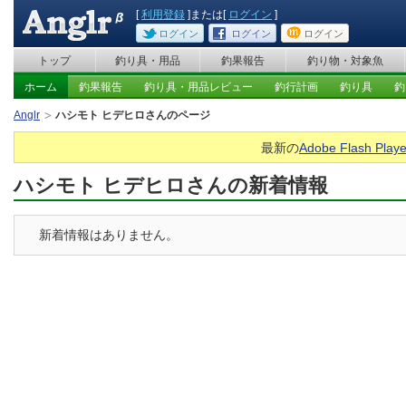
[
利用登録
]または[
ログイン
]
ログイン
ログイン
ログイン
トップ
釣り具・用品
釣果報告
釣り物・対象魚
ホーム
釣果報告
釣り具・用品レビュー
釣行計画
釣り具
釣
Anglr
ハシモト ヒデヒロさんのページ
最新の
Adobe Flash Playe
ハシモト ヒデヒロさんの新着情報
新着情報はありません。