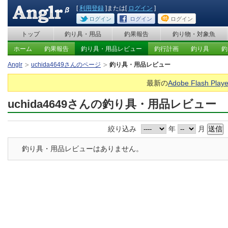
[
利用登録
]または[
ログイン
]
ログイン
ログイン
ログイン
トップ
釣り具・用品
釣果報告
釣り物・対象魚
ホーム
釣果報告
釣り具・用品レビュー
釣行計画
釣り具
釣
Anglr
uchida4649さんのページ
釣り具・用品レビュー
最新の
Adobe Flash Playe
uchida4649さんの釣り具・用品レビュー
絞り込み
年
月
釣り具・用品レビューはありません。