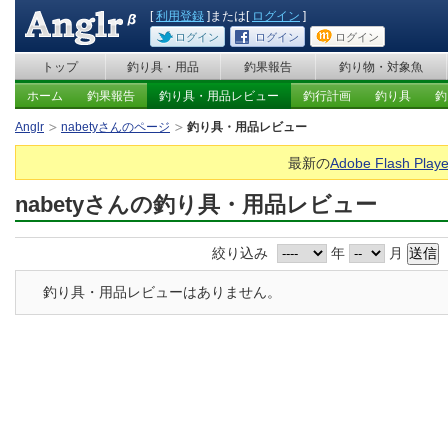
[
利用登録
]または[
ログイン
]
ログイン
ログイン
ログイン
トップ
釣り具・用品
釣果報告
釣り物・対象魚
ホーム
釣果報告
釣り具・用品レビュー
釣行計画
釣り具
釣
Anglr
nabetyさんのページ
釣り具・用品レビュー
最新の
Adobe Flash Playe
nabetyさんの釣り具・用品レビュー
絞り込み
年
月
釣り具・用品レビューはありません。