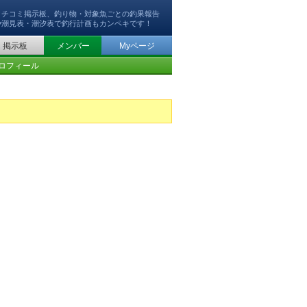
クチコミ掲示板、釣り物・対象魚ごとの釣果報告
や潮見表・潮汐表で釣行計画もカンペキです！
掲示板
メンバー
Myページ
ロフィール