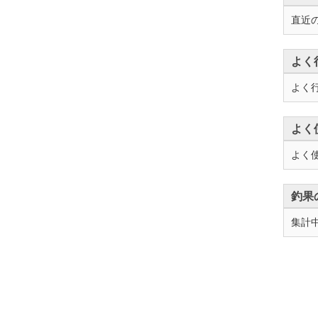
直近
よく
よく
よく
よく
釣果
集計