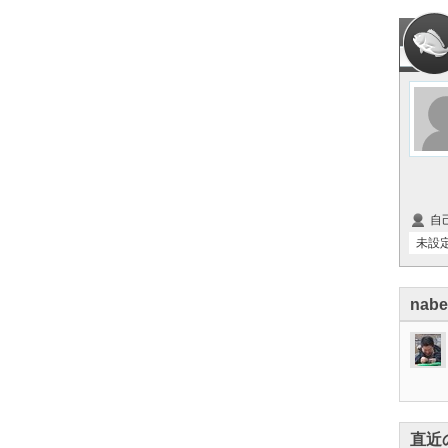
自
未設
nab
直近