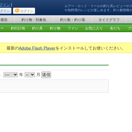
グイン
]
ルアー・ロッド・リールの釣り具レビューや
や魚料理のレシピが楽しめます。釣り船情報
グイン
ログイン
果報告
釣り物・対象魚
釣り船・釣り場
タイドグラフ
ュー
釣行計画
釣り具
釣り物
ファン
お気に入り
友だち
プ
最新の
Adobe Flash Player
をインストールしてお使いください。
み
年
月