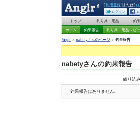
[
利用登録
]または[
ロ
ログイン
ロ
トップ
釣り具・用品
釣
ホーム
釣果報告
釣り具・用品レビ
Anglr
nabetyさんのページ
釣果報告
nabetyさんの釣果報告
絞り込
釣果報告はありません。