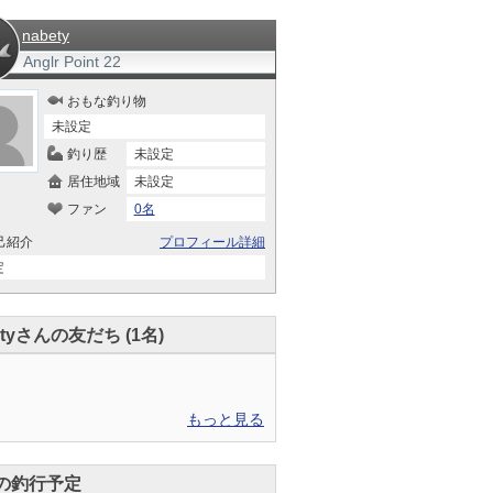
nabety
Anglr Point
22
おもな釣り物
未設定
釣り歴
未設定
居住地域
未設定
ファン
0名
己紹介
プロフィール詳細
定
etyさんの友だち (1名)
もっと見る
の釣行予定