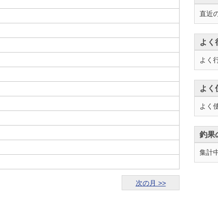
直近
よく
よく
よく
よく
釣果
集計
次の月 >>