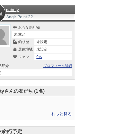
nabety
Anglr Point
22
おもな釣り物
未設定
釣り歴
未設定
居住地域
未設定
ファン
0名
己紹介
プロフィール詳細
定
etyさんの友だち (1名)
もっと見る
の釣行予定