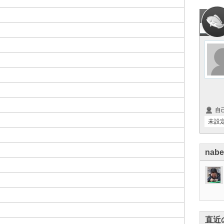
自
未設
nab
直近