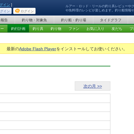
グイン
]
ルアー・ロッド・リールの釣り具レビューや
や魚料理のレシピが楽しめます。釣り船情報
グイン
ログイン
果報告
釣り物・対象魚
釣り船・釣り場
タイドグラフ
ュー
釣行計画
釣り具
釣り物
ファン
お気に入り
友だち
プ
最新の
Adobe Flash Player
をインストールしてお使いください。
次の月 >>