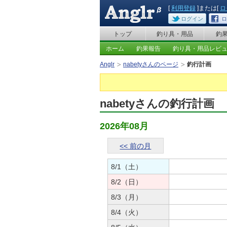
[
利用登録
]または[
ロ
ログイン
ロ
トップ
釣り具・用品
釣
ホーム
釣果報告
釣り具・用品レビ
Anglr
nabetyさんのページ
釣行計画
nabetyさんの釣行計画
2026年08月
<< 前の月
8/1（土）
8/2（日）
8/3（月）
8/4（火）