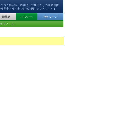
クチコミ掲示板、釣り物・対象魚ごとの釣果報告
や潮見表・潮汐表で釣行計画もカンペキです！
掲示板
メンバー
Myページ
ロフィール