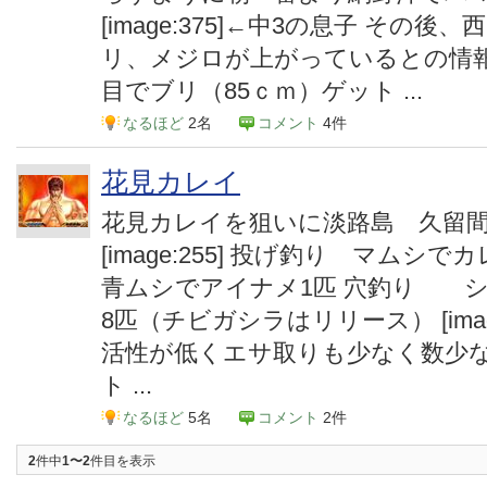
[image:375]←中3の息子 その
リ、メジロが上がっているとの情報
目でブリ（85ｃｍ）ゲット ...
なるほど
2名
コメント
4件
花見カレイ
花見カレイを狙いに淡路島 久留
[image:255] 投げ釣り 
青ムシでアイナメ1匹 穴釣り 
8匹（チビガシラはリリース） [image
活性が低くエサ取りも少なく数少
ト ...
なるほど
5名
コメント
2件
2
件中
1〜2
件目を表示