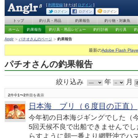
[
利用登録
]または[
ログイン
]
ログイン
ログイン
ログイン
トップ
釣り具・用品
釣果報告
釣り物・対象魚
ホーム
釣果報告
釣り具・用品レビュー
釣行計画
釣り具
釣
Anglr
パチオさんのページ
釣果報告
最新の
Adobe Flash Playe
パチオさんの釣果報告
絞り込み
年
月
2
件中
1〜2
件目を表示
日本海 ブリ（６度目の正直）
今年初の日本海ジギングでした（
5回天候不良で出船できませんでし
らすように朝一番より網野沖でハ