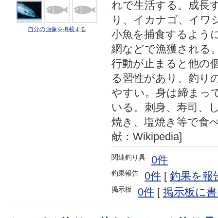
れで生活する。成長
り、イカナゴ、イワ
自分の画像を掲載する
小魚を捕食するよう
網などで漁獲される
行動が止まると他の
る習性があり、釣り
やすい。身は締まっ
いる。刺身、寿司、
焼き、塩焼き等で食べ
献：Wikipedia]
関連釣り具
0件
釣果報告
0件
[
釣果を報
掲示板
0件
[
掲示板に書