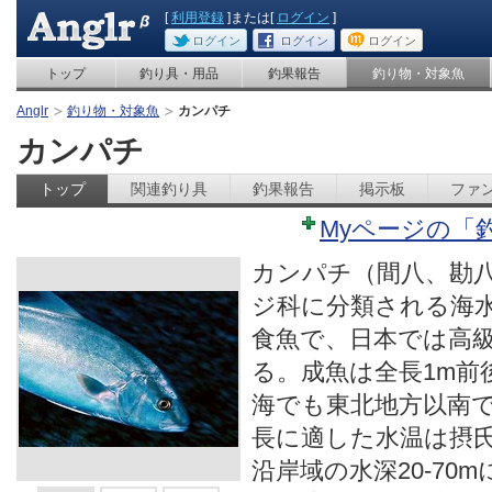
[
利用登録
]または[
ログイン
]
ログイン
ログイン
ログイン
トップ
釣り具・用品
釣果報告
釣り物・対象魚
Anglr
釣り物・対象魚
カンパチ
カンパチ
トップ
関連釣り具
釣果報告
掲示板
ファ
Myページの「
カンパチ（間八、勘
ジ科に分類される海
食魚で、日本では高
る。成魚は全長1m前
海でも東北地方以南
長に適した水温は摂氏2
沿岸域の水深20-70