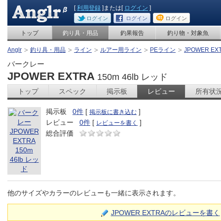
[
利用登録
]または[
ログイン
]
ログイン
ログイン
ログイン
トップ
釣り具・用品
釣果報告
釣り物・対象魚
Anglr
釣り具・用品
ライン
ルアー用ライン
PEライン
JPOWER EXT
バークレー
JPOWER EXTRA
150m 46lb レッド
トップ
スペック
掲示板
レビュー
所有状
掲示板
0件
[
]
掲示板に書き込む
レビュー
0件
[
]
レビューを書く
総合評価
他のサイズやカラーのレビューも一緒に表示されます。
JPOWER EXTRAのレビューを書く