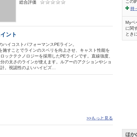
この
総合評価
持
My
に関
ポイント
とき
のハイコストパフォーマンスPEライン。
を施すことでラインのスベリを向上させ、キャスト性能を
ロックテクノロジーを採用したPEラインです。直線強度、
半分の太さのラインが使えます。ルアーのアクションやショ
設計。視認性のよいハイビズ…
>>もっと見る
ほか