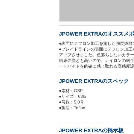
JPOWER EXTRAのオススメ
●表面にテフロン加工を施した強度抜群
●ブレイドラインの表面にテフロン加工
アップさせました。色落ちしないカラー
結束強度とも高いので、ナイロンの約
ートバイトを的確に感じ取れる高感度
JPOWER EXTRAのスペック
●素材：GSP
●サイズ：63lb
●号数：5.0号
●製法：Teflon
JPOWER EXTRAの掲示板