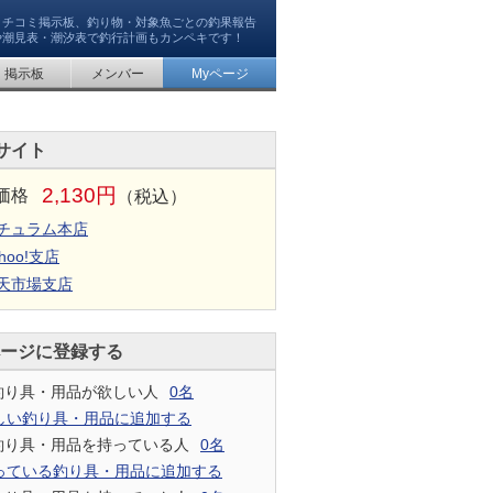
クチコミ掲示板、釣り物・対象魚ごとの釣果報告
や潮見表・潮汐表で釣行計画もカンペキです！
掲示板
メンバー
Myページ
サイト
2,130円
価格
（税込）
チュラム本店
hoo!支店
天市場支店
ページに登録する
釣り具・用品が欲しい人
0名
しい釣り具・用品に追加する
釣り具・用品を持っている人
0名
っている釣り具・用品に追加する