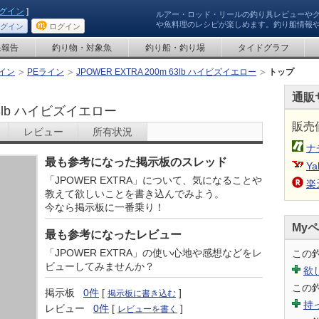
グイン
]
ルアー・ロッド・リールの釣り具レビューや
や魚料理のレシピが楽しめます。釣り船情報
グイン
ログイン
果報告
釣り物・対象魚
釣り船・釣り場
タイドグラフ
イン
PEライン
JPOWER EXTRA 200m 63lb ハイビズイエロー
トップ
通販
63lb ハイビズイエロー
販売
レビュー
所有状況
ナ
最も参考になった掲示板のスレッド
Ya
「JPOWER EXTRA」について、気になることや
楽
教えて欲しいことを書き込んでみよう。
今なら掲示板に一番乗り！
My
最も参考になったレビュー
「JPOWER EXTRA」の使い心地や感想などをレ
この
ビューしてみませんか？
欲
この
掲示板
0件
[
]
掲示板に書き込む
持
レビュー
0件
[
]
レビューを書く