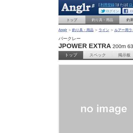
[
利用登録
]または[
ロ
ログイン
ロ
トップ
釣り具・用品
釣
Anglr
釣り具・用品
ライン
ルアー用ラ
バークレー
JPOWER EXTRA
200m 
トップ
スペック
掲示板