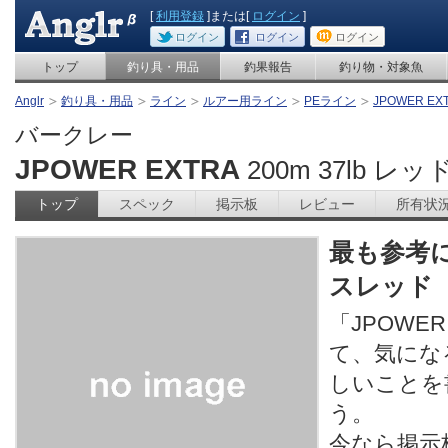
[
利用登録
]または[
ログイン
]
ログイン
ログイン
ログイン
トップ
釣り具・用品
釣果報告
釣り物・対象魚
Anglr
釣り具・用品
ライン
ルアー用ライン
PEライン
JPOWER EXT
バークレー
JPOWER EXTRA
200m 37lb レッ
トップ
スペック
掲示板
レビュー
所有状
最も参考
スレッド
「JPOWER
て、気にな
しいことを
う。
今なら掲示