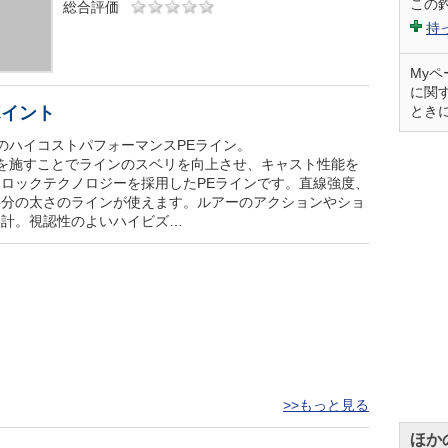
この
総合評価
持
My
に関
ポイント
とき
のハイコストパフォーマンスPEライン。
を施すことでラインのスベリを向上させ、キャスト性能を
ロックテクノロジーを採用したPEラインです。直線強度、
半分の太さのラインが使えます。ルアーのアクションやショ
設計。視認性のよいハイビズ…
>>もっと見る
ほか