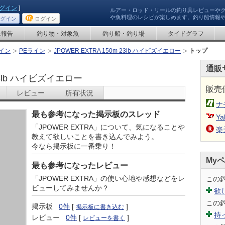
グイン
]
ルアー・ロッド・リールの釣り具レビューや
や魚料理のレシピが楽しめます。釣り船情報
グイン
ログイン
果報告
釣り物・対象魚
釣り船・釣り場
タイドグラフ
イン
PEライン
JPOWER EXTRA 150m 23lb ハイビズイエロー
トップ
通販
23lb ハイビズイエロー
販売
レビュー
所有状況
ナ
最も参考になった掲示板のスレッド
Ya
「JPOWER EXTRA」について、気になることや
楽
教えて欲しいことを書き込んでみよう。
今なら掲示板に一番乗り！
My
最も参考になったレビュー
「JPOWER EXTRA」の使い心地や感想などをレ
この
ビューしてみませんか？
欲
この
掲示板
0件
[
]
掲示板に書き込む
持
レビュー
0件
[
]
レビューを書く