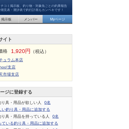
クチコミ掲示板、釣り物・対象魚ごとの釣果報告
や潮見表・潮汐表で釣行計画もカンペキです！
掲示板
メンバー
Myページ
サイト
1,920円
価格
（税込）
チュラム本店
hoo!支店
天市場支店
ページに登録する
釣り具・用品が欲しい人
0名
しい釣り具・用品に追加する
釣り具・用品を持っている人
0名
っている釣り具・用品に追加する