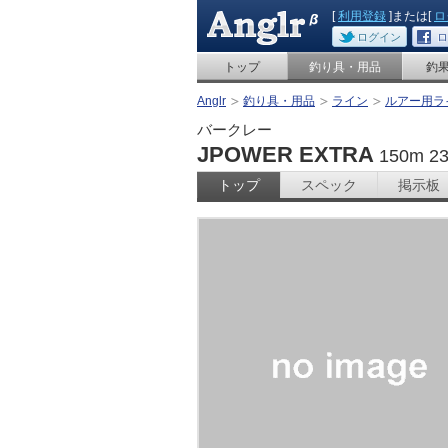
[
利用登録
]または[
ロ
ログイン
ロ
トップ
釣り具・用品
釣
Anglr
釣り具・用品
ライン
ルアー用ラ
バークレー
JPOWER EXTRA
150m 
トップ
スペック
掲示板