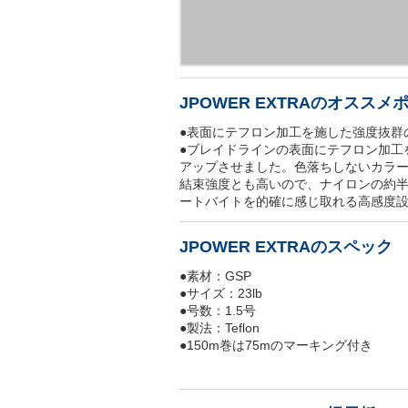
JPOWER EXTRAのオススメ
●表面にテフロン加工を施した強度抜群
●ブレイドラインの表面にテフロン加工
アップさせました。色落ちしないカラー
結束強度とも高いので、ナイロンの約
ートバイトを的確に感じ取れる高感度
JPOWER EXTRAのスペック
●素材：GSP
●サイズ：23lb
●号数：1.5号
●製法：Teflon
●150m巻は75mのマーキング付き