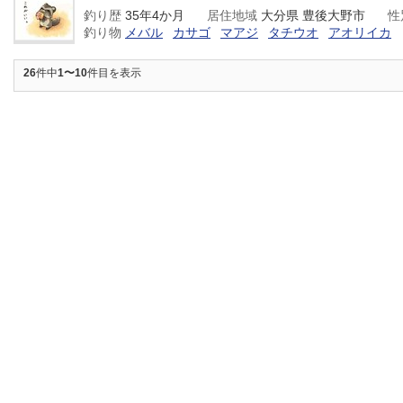
釣り歴
35年4か月
居住地域
大分県 豊後大野市
性
釣り物
メバル
カサゴ
マアジ
タチウオ
アオリイカ
26
件中
1〜10
件目を表示