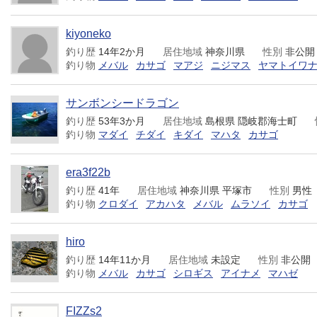
kiyoneko
釣り歴
14年2か月
居住地域
神奈川県
性別
非公開
釣り物
メバル
カサゴ
マアジ
ニジマス
ヤマトイワ
サンボンシードラゴン
釣り歴
53年3か月
居住地域
島根県 隠岐郡海士町
釣り物
マダイ
チダイ
キダイ
マハタ
カサゴ
era3f22b
釣り歴
41年
居住地域
神奈川県 平塚市
性別
男性
釣り物
クロダイ
アカハタ
メバル
ムラソイ
カサゴ
hiro
釣り歴
14年11か月
居住地域
未設定
性別
非公開
釣り物
メバル
カサゴ
シロギス
アイナメ
マハゼ
FIZZs2