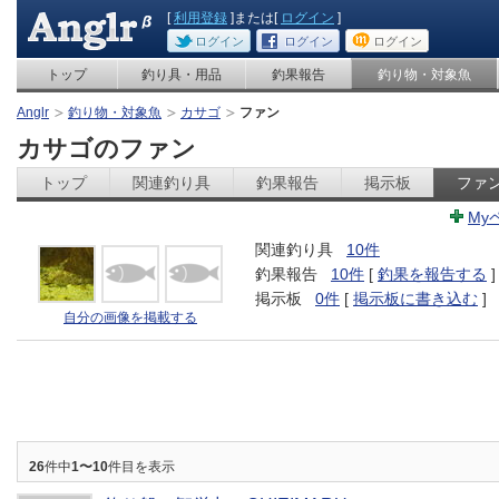
[
利用登録
]または[
ログイン
]
ログイン
ログイン
ログイン
トップ
釣り具・用品
釣果報告
釣り物・対象魚
Anglr
釣り物・対象魚
カサゴ
ファン
カサゴのファン
トップ
関連釣り具
釣果報告
掲示板
ファ
My
関連釣り具
10件
釣果報告
10件
[
釣果を報告する
]
掲示板
0件
[
掲示板に書き込む
]
自分の画像を掲載する
26
件中
1〜10
件目を表示