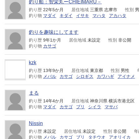
釣り船：智栄丸ーCHIEIMARU－
釣り歴
22年5か月
居住地域
三重県 志摩市
性別
釣り物
マダイ
キダイ
イサキ
マハタ
アカハタ
釣りを趣味にしてます
釣り歴
9年1か月
居住地域
未設定
性別
非公開
釣り物
カサゴ
kzk
釣り歴
13年9か月
居住地域
東京都
性別
男性
釣り物
メバル
カサゴ
シロギス
カワハギ
アイナメ
まる
釣り歴
14年4か月
居住地域
神奈川県 横浜市港北区
釣り物
マダイ
カサゴ
ブリ
シイラ
マサバ
Nissin
釣り歴
未設定
居住地域
未設定
性別
非公開
年
釣り物
メバル
カサゴ
ブリ
タチウオ
アオリイカ