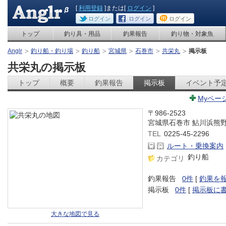
[
利用登録
]または[
ログイン
]
ログイン
ログイン
ログイン
トップ
釣り具・用品
釣果報告
釣り物・対象魚
Anglr
釣り船・釣り場
釣り船
宮城県
石巻市
共栄丸
掲示板
共栄丸の掲示板
トップ
概要
釣果報告
掲示板
イベント予
Myペー
〒986-2523
宮城県石巻市 鮎川浜熊
TEL
0225-45-2296
ルート・乗換案内
釣り船
カテゴリ
釣果報告
0件
[
釣果を
掲示板
0件
[
掲示板に
大きな地図で見る