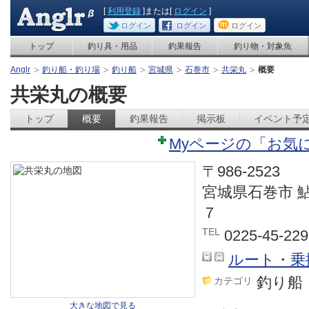
[
利用登録
]または[
ログイン
]
ログイン
ログイン
ログイン
トップ
釣り具・用品
釣果報告
釣り物・対象魚
Anglr
釣り船・釣り場
釣り船
宮城県
石巻市
共栄丸
概要
共栄丸の概要
トップ
概要
釣果報告
掲示板
イベント予
Myページの「お気
〒986-2523
宮城県石巻市 
７
TEL
0225-45-229
ルート・乗
釣り船
カテゴリ
大きな地図で見る