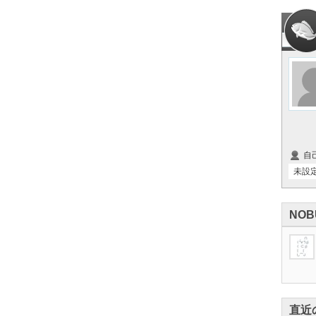
自
未設
NOB
直近