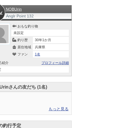
NOBUrin
Anglr Point
132
おもな釣り物
未設定
釣り歴
30年1か月
居住地域
兵庫県
ファン
1名
己紹介
プロフィール詳細
定
Urinさんの友だち (1名)
もっと見る
の釣行予定