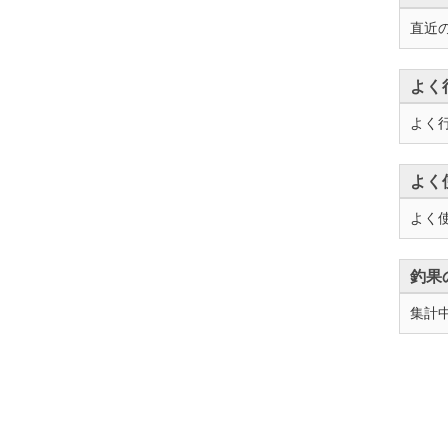
直近
よく
よく
よく
よく
釣果
集計