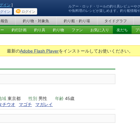
グイン
]
ルアー・ロッド・リールの釣り具レビューや
や魚料理のレシピが楽しめます。釣り船情報
グイン
ログイン
果報告
釣り物・対象魚
釣り船・釣り場
タイドグラフ
ュー
釣行計画
釣り具
釣り物
ファン
お気に入り
友だち
プ
最新の
Adobe Flash Player
をインストールしてお使いください。
地域
東京都
性別
男性
年齢
45歳
タチウオ
マゴチ
マガレイ