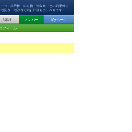
クチコミ掲示板、釣り物・対象魚ごとの釣果報告
や潮見表・潮汐表で釣行計画もカンペキです！
掲示板
メンバー
Myページ
ロフィール