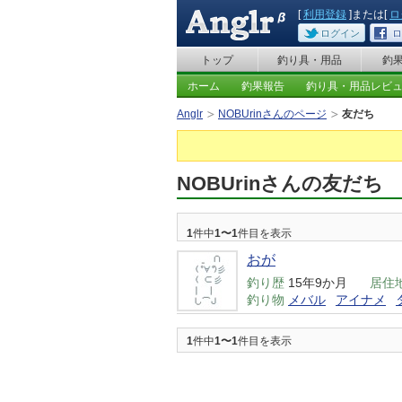
[
利用登録
]または[
ロ
ログイン
ロ
トップ
釣り具・用品
釣
ホーム
釣果報告
釣り具・用品レビ
Anglr
NOBUrinさんのページ
友だち
NOBUrinさんの友だち
1
件中
1〜1
件目を表示
おが
釣り歴
15年9か月
居住
釣り物
メバル
アイナメ
1
件中
1〜1
件目を表示