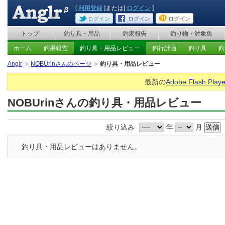
[
利用登録
]または[
ログイン
]
ログイン
ログイン
ログイン
トップ
釣り具・用品
釣果報告
釣り物・対象魚
ホーム
釣果報告
釣り具・用品レビュー
釣行計画
釣り具
釣
Anglr
NOBUrinさんのページ
釣り具・用品レビュー
最新の
Adobe Flash Playe
NOBUrinさんの釣り具・用品レビュー
絞り込み
年
月
釣り具・用品レビューはありません。