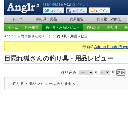
[
利用登録
]または[
ログイン
]
ログイン
ログイン
ログイン
トップ
釣り具・用品
釣果報告
釣り物・対象魚
ホーム
釣果報告
釣り具・用品レビュー
釣行計画
釣り具
釣
Anglr
目隠れ狐さんのページ
釣り具・用品レビュー
最新の
Adobe Flash Playe
目隠れ狐さんの釣り具・用品レビュー
絞り込み
年
月
釣り具・用品レビューはありません。