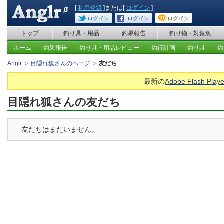
[
利用登録
]または[
ログイン
]
ログイン
ログイン
ログイン
トップ
釣り具・用品
釣果報告
釣り物・対象魚
ホーム
釣果報告
釣り具・用品レビュー
釣行計画
釣り具
釣
Anglr
目隠れ狐さんのページ
友だち
最新の
Adobe Flash Playe
目隠れ狐さんの友だち
友だちはまだいません。