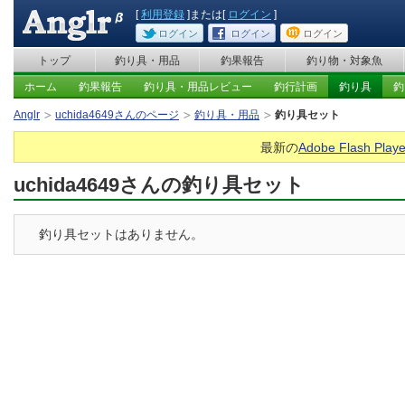
[
利用登録
]または[
ログイン
]
ログイン
ログイン
ログイン
トップ
釣り具・用品
釣果報告
釣り物・対象魚
ホーム
釣果報告
釣り具・用品レビュー
釣行計画
釣り具
釣
Anglr
uchida4649さんのページ
釣り具・用品
釣り具セット
最新の
Adobe Flash Playe
uchida4649さんの釣り具セット
釣り具セットはありません。