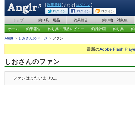
[
利用登録
]または[
ログイン
]
ログイン
ログイン
ログイン
トップ
釣り具・用品
釣果報告
釣り物・対象魚
ホーム
釣果報告
釣り具・用品レビュー
釣行計画
釣り具
釣
Anglr
しおさんのページ
ファン
最新の
Adobe Flash Playe
しおさんのファン
ファンはまだいません。