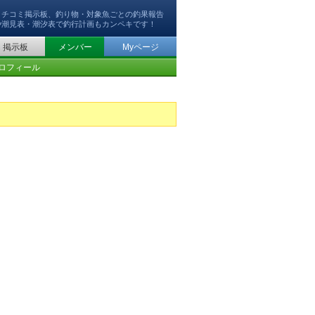
クチコミ掲示板、釣り物・対象魚ごとの釣果報告
や潮見表・潮汐表で釣行計画もカンペキです！
掲示板
メンバー
Myページ
ロフィール