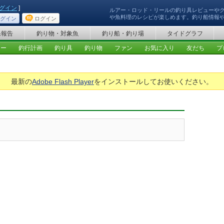
グイン
]
ルアー・ロッド・リールの釣り具レビューや
や魚料理のレシピが楽しめます。釣り船情報
グイン
ログイン
果報告
釣り物・対象魚
釣り船・釣り場
タイドグラフ
ュー
釣行計画
釣り具
釣り物
ファン
お気に入り
友だち
プ
最新の
Adobe Flash Player
をインストールしてお使いください。