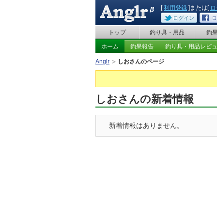
[
利用登録
]または[
ロ
ログイン
ロ
トップ
釣り具・用品
釣
ホーム
釣果報告
釣り具・用品レビ
Anglr
しおさんのページ
しおさんの新着情報
新着情報はありません。