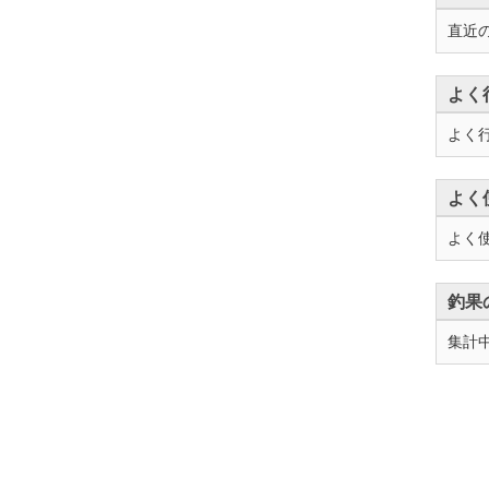
直近
よく
よく
よく
よく
釣果
集計