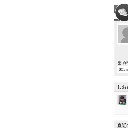
自
未設
しお
直近