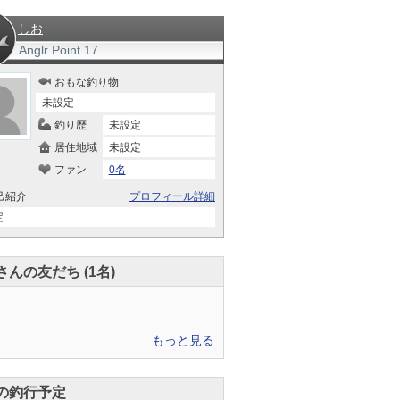
しお
Anglr Point
17
おもな釣り物
未設定
釣り歴
未設定
居住地域
未設定
ファン
0名
己紹介
プロフィール詳細
定
さんの友だち (1名)
もっと見る
の釣行予定